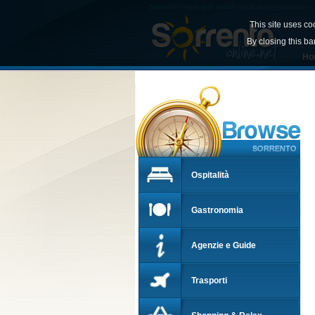
Sorrento hotels and amalfi coast accommodation - S
This site uses co
By closing this ba
Ho
Ospitalità
Gastronomia
Agenzie e Guide
Trasporti