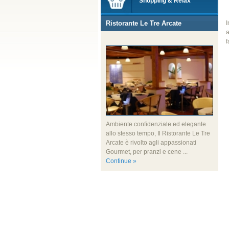
Shopping & Relax
Ristorante Le Tre Arcate
I
a
f
Ambiente confidenziale ed elegante
allo stesso tempo, Il Ristorante Le Tre
Arcate è rivolto agli appassionati
Gourmet, per pranzi e cene ...
Continue »