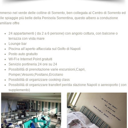
mmerso nel verde delle colline di Sorrento, ben collegata al Centro di Sorrento ed
lle spiaggie più belle della Penisola Sorrentina, questo albero a conduzione
amiliare offre
24 appartamenti ( da 2 a 6 persone) con angolo cottura, con balcone o
terrazza con vista mare
Lounge bar
Piscina all’aperto affacciata sul Golfo di Napoli
Posto auto gratuito
WI-FI e Internet Point gratuiti
Servizio portineria 24 ore su 24
Possibilità di prenotazione varie escursioni,Capri,
Pompei,Vesuvio,Positano,Ercolano
Possibilità di organizzare cooking class
Possibilità di organizzare transfert per/da stazione Napoli o aereoporto ( con
supplemento)