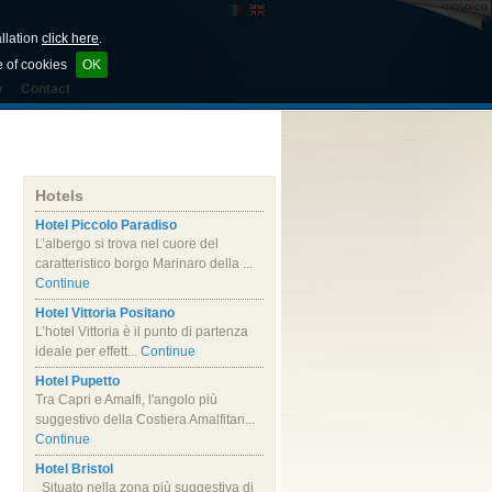
allation
click here
.
e of cookies
OK
y
Contact
Hotels
Hotel Piccolo Paradiso
L’albergo si trova nel cuore del
caratteristico borgo Marinaro della ...
Continue
Hotel Vittoria Positano
L’hotel Vittoria è il punto di partenza
ideale per effett...
Continue
Hotel Pupetto
Tra Capri e Amalfi, l'angolo più
suggestivo della Costiera Amalfitan...
Continue
Hotel Bristol
Situato nella zona più suggestiva di