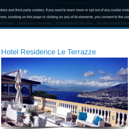
orrento bed & breakfast - Villas Sorrento - holiday house sorrento
okies and third-party cookies. If you want to learn more or opt out of any cookie inst
nner, scrolling on this page or clicking on any of its elements, you consent to the us
me Page
Sposarsi a Sorrento
Useful info of Sorrento
Bacheca New Entr
Hotel Residence Le Terrazze