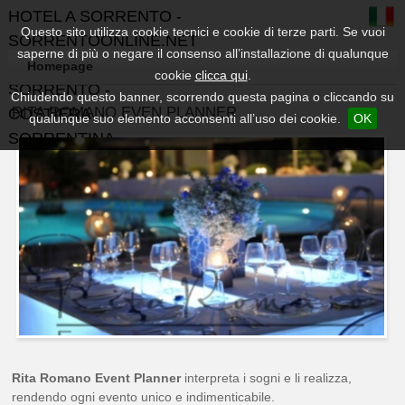
HOTEL A SORRENTO -
Questo sito utilizza cookie tecnici e cookie di terze parti. Se vuoi
SORRENTOONLINE.NET
saperne di più o negare il consenso all’installazione di qualunque
- GUIDA TURISTICA DI
Homepage
cookie
clicca qui
.
SORRENTO -
Chiudendo questo banner, scorrendo questa pagina o cliccando su
RITA ROMANO EVEN PLANNER
COSTIERA
qualunque suo elemento acconsenti all’uso dei cookie.
OK
SORRENTINA
Rita Romano Event Planner
interpreta i sogni e li realizza,
rendendo ogni evento unico e indimenticabile.