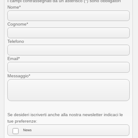
I campi contrassegnati da un asterisco (*) sono obbligatori
Eventi
Nome*
Offerte
Cognome*
Telefono
Accetto le condizioni per il trattamento dei dati, specificate nell'informativa
sulla privacy [
?
]
Email*
Messaggio*
Se desideri iscriverti anche alla nostra newsletter indicaci le
tue preferenze: