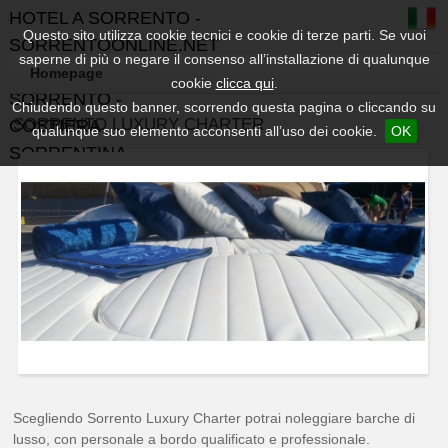
HOTEL A SORRENTO -
Questo sito utilizza cookie tecnici e cookie di terze parti. Se vuoi
SORRENTOONLINE.NET
saperne di più o negare il consenso all’installazione di qualunque
- GUIDA TURISTICA DI
Homepage
cookie
clicca qui
.
SORRENTO -
Chiudendo questo banner, scorrendo questa pagina o cliccando su
SORRENTO LUXURY CHARTER
COSTIERA
qualunque suo elemento acconsenti all’uso dei cookie.
OK
SORRENTINA
Scegliendo Sorrento Luxury Charter potrai noleggiare barche di
lusso, con personale a bordo qualificato e professionale.