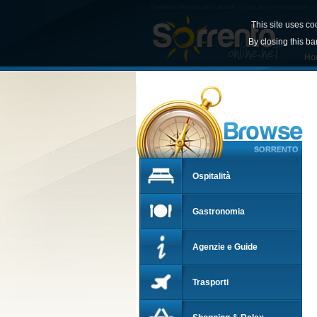
Sorrento hotels and amalfi coast accommodation - S
This site uses co
By closing this ba
Ho
Ospitalità
Gastronomia
Agenzie e Guide
Trasporti