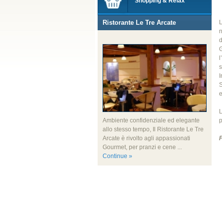
Shopping & Relax
Ristorante Le Tre Arcate
L
n
d
G
l
s
I
S
e
L
p
Ambiente confidenziale ed elegante
allo stesso tempo, Il Ristorante Le Tre
P
Arcate è rivolto agli appassionati
Gourmet, per pranzi e cene ...
Continue »