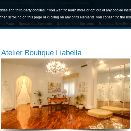
orrento bed & breakfast - Villas Sorrento - holiday house sorrento
okies and third-party cookies. If you want to learn more or opt out of any cookie inst
nner, scrolling on this page or clicking on any of its elements, you consent to the us
me Page
Sposarsi a Sorrento
Useful info of Sorrento
Bacheca New Entr
Atelier Boutique Liabella