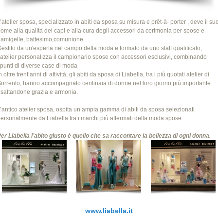
’atelier sposa, specializzato in abiti da sposa su misura e prêt-à- porter , deve il su
ome alla qualità dei capi e alla cura degli accessori da cerimonia per spose e
amigelle, battesimo,comunione.
estito da un'esperta nel campo della moda e formato da uno staff qualificato,
’atelier personalizza il campionario spose con accessori esclusivi, combinando
punti di diverse case di moda
n oltre trent’anni di attività, gli abiti da sposa di Liabella, tra i più quotati atelier di
orrento, hanno accompagnato centinaia di donne nel loro giorno più importante
saltandone grazia e armonia.
’antico atelier sposa, ospita un’ampia gamma di abiti da sposa selezionati
ersonalmente da Liabella tra i marchi più affermati della moda spose.
er Liabella l’abito giusto è quello che sa raccontare la bellezza di ogni donna.
www.liabella.it