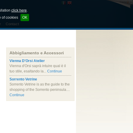
allation
click here
.
e of cookies
OK
y
Contact
Abbigliamento e Accessori
Vienna D'Orsi Atelier
Vienna d'Orsi saprà intuire qual è il
tuo stile, esaltando la...
Continue
Sorrento Vetrine
Sorrento Vetrine is as the guide to the
shopping of the Sorrento peninsula....
Continue