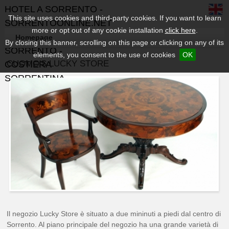
HOTEL A SORRENTO -
This site uses cookies and third-party cookies. If you want to learn
SORRENTOONLINE.NET
more or opt out of any cookie installation
click here
.
- GUIDA TURISTICA DI
Homepage
By closing this banner, scrolling on this page or clicking on any of its
SORRENTO -
elements, you consent to the use of cookies
OK
CUOMO'S LUCKY STORE
COSTIERA
SORRENTINA
Il negozio Lucky Store è situato a due mininuti a piedi dal centro di
Sorrento. Al piano principale del negozio ha una grande varietà di