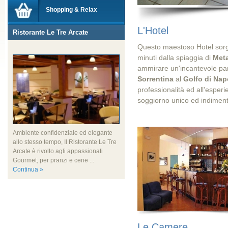
Shopping & Relax
L'Hotel
Ristorante Le Tre Arcate
Questo maestoso Hotel sorge
minuti dalla spiaggia di
Meta
ammirare un'incantevole p
Sorrentina
al
Golfo di Nap
professionalità ed all'esperi
soggiorno unico ed indiment
Ambiente confidenziale ed elegante
allo stesso tempo, Il Ristorante Le Tre
Arcate è rivolto agli appassionati
Gourmet, per pranzi e cene ...
Continua »
Le Camere