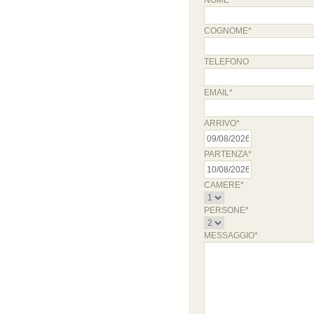
NOME*
COGNOME*
TELEFONO
EMAIL*
ARRIVO*
PARTENZA*
CAMERE*
PERSONE*
MESSAGGIO*