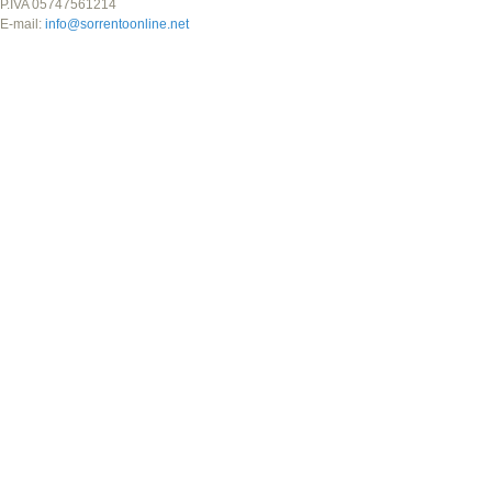
P.IVA 05747561214
E-mail:
info@sorrentoonline.net