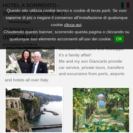
HOTEL A SORRENTO -
Questo sito utilizza cookie tecnici e cookie di terze parti. Se vuoi
SORRENTOONLINE.NET
saperne di più o negare il consenso all’installazione di qualunque
- GUIDA TURISTICA DI
Homepage
cookie
clicca qui
.
SORRENTO -
Chiudendo questo banner, scorrendo questa pagina o cliccando su
TOUR OF ITALY
COSTIERA
qualunque suo elemento acconsenti all’uso dei cookie.
OK
SORRENTINA
Giovanni, Giancarlo and Giuseppe:
it's a family affair!
Me and my son Giancarlo provide
car service, private tours, transfers
and excursions from ports, airports
and hotels all over Italy.